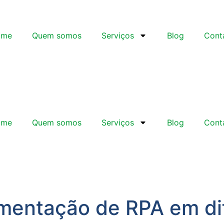
ome
Quem somos
Serviços
Blog
Cont
ome
Quem somos
Serviços
Blog
Cont
ementação de RPA em di