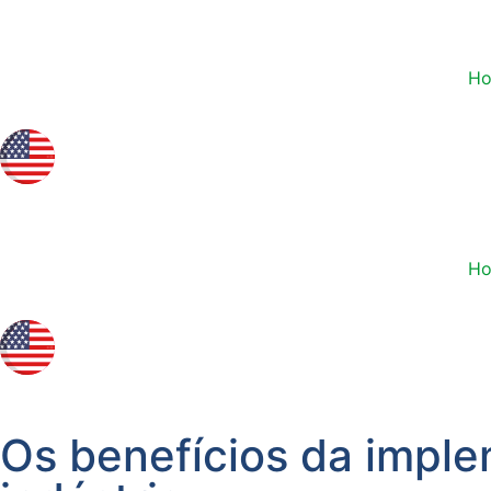
H
H
Os benefícios da impl