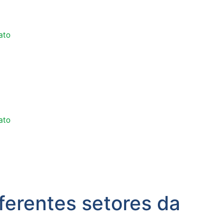
ato
ato
ferentes setores da