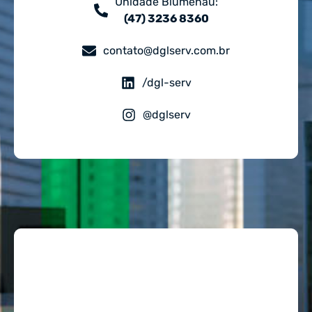
Unidade Blumenau:
(47) 3236 8360
contato@dglserv.com.br
/dgl-serv
@dglserv