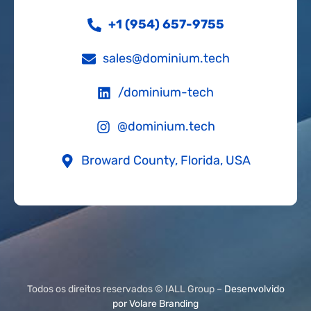
+1 (954) 657-9755
sales@dominium.tech
/dominium-tech
@dominium.tech
Broward County, Florida, USA
Todos os direitos reservados © IALL Group –
Desenvolvido
por Volare Branding